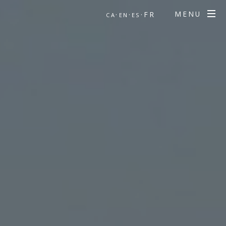
MENU
·
·
·FR
CA
EN
ES