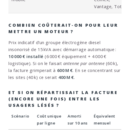
Vantage, Totem
COMBIEN COÛTERAIT‑ON POUR LEUR
METTRE UN MOTEUR ?
Prix indicatif d’un groupe électrogène diesel
insonorisé de 15 kVA avec démarrage automatique :
10 000 € installé
(6 000 € équipement + 4 000 €
logistique). Si on le faisait
antenne par antenne
(60 k),
la facture grimperait à
600 M €
. En se concentrant sur
les sites (40 k) ce serait
400 M €
.
ET SI ON RÉPARTISSAIT LA FACTURE
(ENCORE UNE FOIS) ENTRE LES
USAGERS LÉSÉS ?
Scénario
Coût unique
Amorti
Équivalent
par ligne
sur 10 ans
mensuel