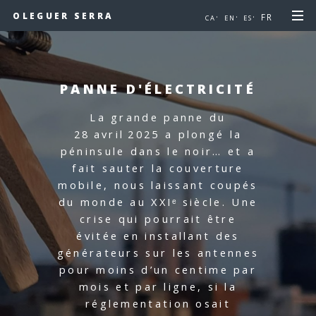
OLEGUER SERRA
·
·
· FR
CA
EN
ES
PANNE D'ÉLECTRICITÉ
La grande panne du
28 avril 2025 a plongé la
péninsule dans le noir… et a
fait sauter la couverture
mobile, nous laissant coupés
du monde au XXIᵉ siècle.
Une
crise qui pourrait être
évitée en installant des
générateurs sur les antennes
pour moins d’un centime par
mois et par ligne, si la
réglementation osait