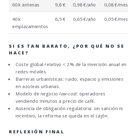
60 k antenas
9,8 €
0,98 €/año
0,08 €/mes
40 k
6,5 €
0,65 €/año
0,05 €/mes
emplazamientos
SI ES TAN BARATO, ¿POR QUÉ NO SE
HACE?
Coste global relativo < 2 % de la inversión anual en
redes móviles.
Barreras urbanísticas: ruido, espacio y emisiones
en azoteas urbanas.
Modelo de negocio
low‑cost
: operadores
vendiendo minutos a precio de café.
Ausencia de obligación regulatoria: sin sanción ni
incentivo, la reforma se queda en el cajón.
REFLEXIÓN FINAL