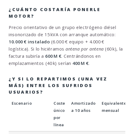
¿CUÁNTO COSTARÍA PONERLE
MOTOR?
Precio orientativo de un grupo electrógeno diésel
insonorizado de 15 kVA con arranque automático:
10.000 € instalado
(6.000 € equipo + 4.000 €
logística). Si lo hiciéramos
antena por antena
(60 k), la
factura subiría a
600 M €
. Centrándonos en
emplazamientos (40 k) serían
400 M €
.
¿Y SI LO REPARTIMOS (UNA VEZ
MÁS) ENTRE LOS SUFRIDOS
USUARIOS?
Escenario
Coste
Amortizado
Equivalente
único
a 10 años
mensual
por
línea