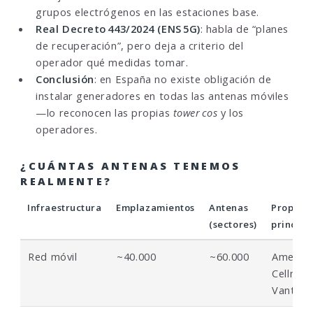
grupos electrógenos en las estaciones base.
Real Decreto 443/2024 (ENS 5G)
: habla de “planes
de recuperación”, pero deja a criterio del
operador qué medidas tomar.
Conclusión
: en España no existe obligación de
instalar generadores en todas las antenas móviles
—lo reconocen las propias
tower cos
y los
operadores.
¿CUÁNTAS ANTENAS TENEMOS
REALMENTE?
Infraestructura
Emplazamientos
Antenas
Propieta
(sectores)
principa
Red móvil
~40.000
~60.000
America
Cellnex,
Vantag