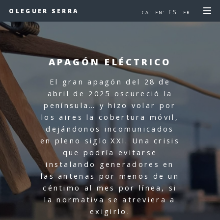
OLEGUER SERRA
·
· ES·
CA
EN
FR
APAGÓN ELÉCTRICO
El gran apagón del 28 de
abril de 2025 oscureció la
península… y hizo volar por
los aires la cobertura móvil,
dejándonos incomunicados
en pleno siglo XXI.
Una crisis
que podría evitarse
instalando generadores en
las antenas por menos de un
céntimo al mes por línea, si
la normativa se atreviera a
exigirlo.